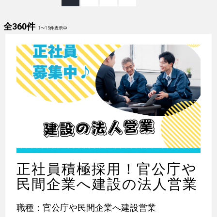
全360件
1
〜
15
件表示中
正社員積極採用！官公庁や
民間企業へ建設の法人営業
職種：官公庁や民間企業へ建設営業